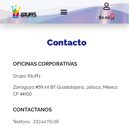
0
$
0.00
Acceder | Salir
Contacto
OFICINAS CORPORATIVAS
Grupo iStuffs
Zaragoza #39 int B7 Guadalajara, Jalisco, México.
CP 44100
CONTACTANOS
Teléfono : 3324478638