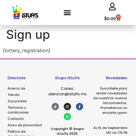
0
$
0.00
Acceder | Salir
Sign up
[lottery_registration]
Directorio
Grupo iStuffs
Novedades
Acerca de
Correo:
Suscribete para
recibir novedades
atencion@istuffs.mx
Tienda
de nuestros nuevos
Sucursales
lanzamientos.
Terminos y
Prometemos no
condiciones
enviarte spam
Contacto
Aviso de privacidad
Av.16 de Septiembre
Copyright
©
Grupo
Politica de
140 int 178 PB
iStuffs 2025